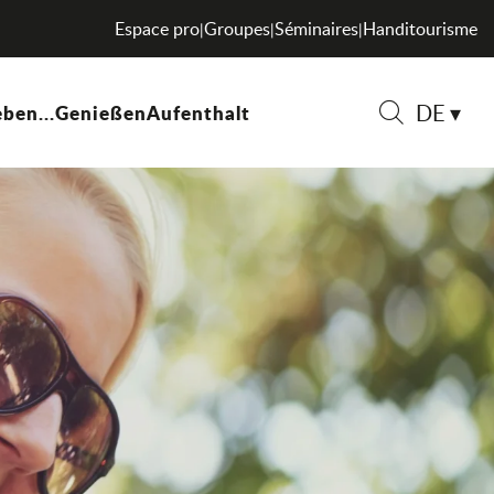
Espace pro
Groupes
Séminaires
Handitourisme
|
|
|
DE
ben...
Genießen
Aufenthalt
Suche