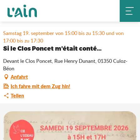
Aller
Startseite
Aufenthalt
Wo ausgehen?
au
Si le Clos Poncet m'était conté...
Agenda & Neuheiten
contenu
principal
Samstag 19. september von 15:00 bis zu 15:30 und von
17:00 bis zu 17:30
Si le Clos Poncet m'était conté...
Devant le Clos Poncet, Rue Henry Dunant, 01350 Culoz-
Béon
Anfahrt
Ich fahre mit dem Zug hin!
Teilen