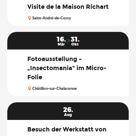
Visite de la Maison Richart
Saint-André-de-Corcy
16.
31.
Mär
Okt
Fotoausstellung –
„Insectomania“ im Micro-
Folie
Châtillon-sur-Chalaronne
26.
Aug
Besuch der Werkstatt von