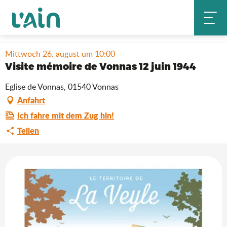
Aller
Startseite
Aufenthalt
Wo ausgehen?
au
Visite mémoire de Vonnas 12 juin 1944
Agenda & Neuheiten
contenu
principal
Mittwoch 26. august um 10:00
Visite mémoire de Vonnas 12 juin 1944
Eglise de Vonnas, 01540 Vonnas
Anfahrt
Ich fahre mit dem Zug hin!
Teilen