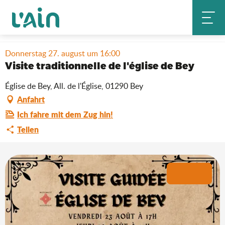
Aller
Startseite
Aufenthalt
Wo ausgehen?
au
Visite traditionnelle de l'église de Bey
Agenda & Neuheiten
contenu
principal
Donnerstag 27. august um 16:00
Visite traditionnelle de l'église de Bey
Église de Bey, All. de l'Église, 01290 Bey
Anfahrt
Ich fahre mit dem Zug hin!
Teilen
+1 Foto