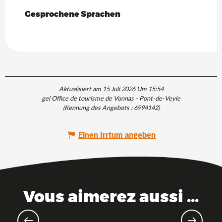
Gesprochene Sprachen
Gesprochene Sprachen
Aktualisiert am 15 Juli 2026 Um 15:54
gei Office de tourisme de Vonnas - Pont-de-Veyle
(Kennung des Angebots :
6994142
)
Einen Irrtum angeben
Vous aimerez aussi ...
Kulinarische Traditionen