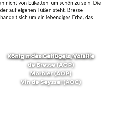
an nicht von Etiketten, um schön zu sein. Die
er auf eigenen Füßen steht. Bresse-
handelt sich um ein lebendiges Erbe, das
Königin des Geflügels: Volaille
Marc et fine du Bugey (AOP)
de Bresse (AOP)
Morbier (AOP)
Vin de Seyssel (AOC)