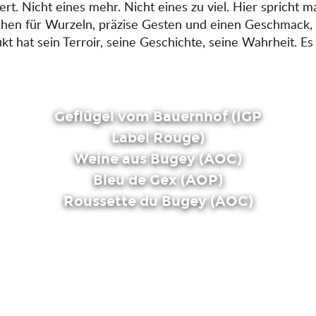
t. Nicht eines mehr. Nicht eines zu viel. Hier spricht m
en für Wurzeln, präzise Gesten und einen Geschmack, d
hat sein Terroir, seine Geschichte, seine Wahrheit. Es 
Geflügel vom Bauernhof (IGP
Label Rouge)
Weine aus Bugey (AOC)
Bleu de Gex (AOP)
Roussette du Bugey (AOC)