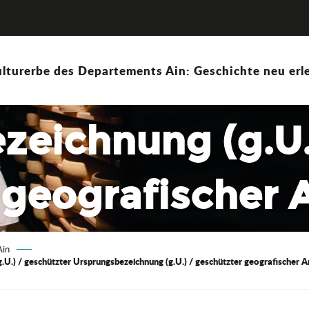
 Ursprungsbeze
lturerbe des Departements Ain: Geschichte neu erle
chützter
zeichnung (g.U.
 geografischer
Ain
U.) / geschützter Ursprungsbezeichnung (g.U.) / geschützter geografischer An