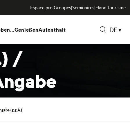
ichnung
Espace pro
Groupes
Séminaires
Handitourisme
|
|
|
DE
ben...
Genießen
Aufenthalt
Suche
) /
 Angabe
gabe (g.g.A.)