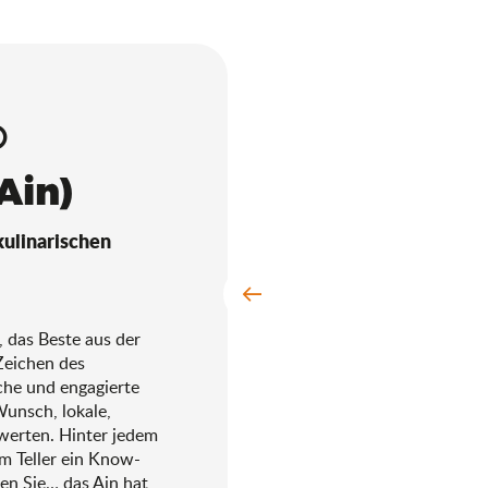
®
Ain)
ulinarischen
 das Beste aus der
Zeichen des
che und engagierte
Wunsch, lokale,
werten. Hinter jedem
m Teller ein Know-
ßen Sie… das Ain hat