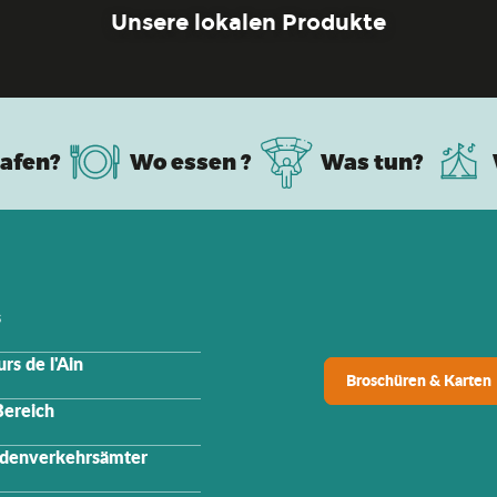
Unsere lokalen Produkte
afen?
Wo essen ?
Was tun?
s
rs de l'Ain
Broschüren & Karten
Bereich
denverkehrsämter