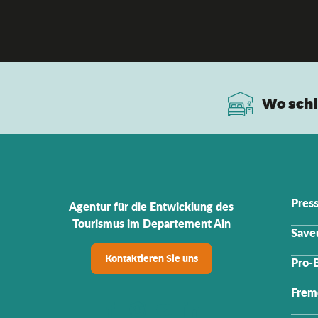
Wo schl
Pres
Agentur für die Entwicklung des
Tourismus im Departement Ain
Saveu
Kontaktieren Sie uns
Pro-
Frem