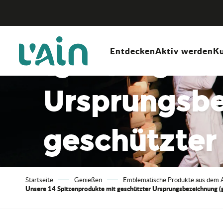
Aller
geschützter
au
contenu
principal
Entdecken
Aktiv werden
Ku
(g.U.) / ges
Ursprungsbe
geschützter
(g.g.A.)
Startseite
Genießen
Emblematische Produkte aus dem 
Unsere 14 Spitzenprodukte mit geschützter Ursprungsbezeichnung (g.