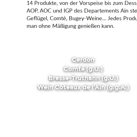
14 Produkte, von der Vorspeise bis zum Desser
AOP, AOC und IGP des Departements Ain steh
Geflügel, Comté, Bugey-Weine… Jedes Produkt 
man ohne Mäßigung genießen kann.
Cerdon
Comté (g.U.)
Bresse-Truthahn (g.U.)
Wein Coteaux de l’Ain (g.g.A.)