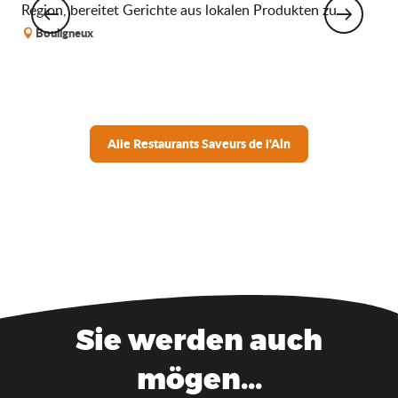
Region, bereitet Gerichte aus lokalen Produkten zu.
Atm
von
Bouligneux
S
Alle Restaurants Saveurs de l'Ain
Sie werden auch
mögen...
Gekochte Frösche wie in der