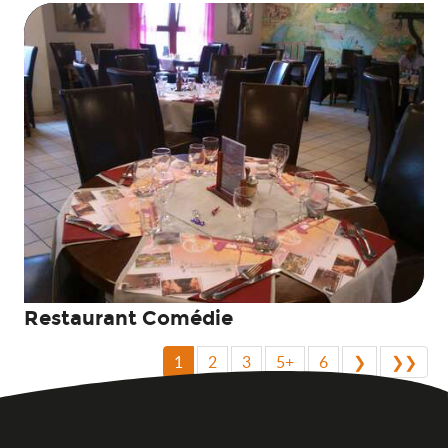
Restaurant Comédie
1
2
3
5+
6
❯
❯❯