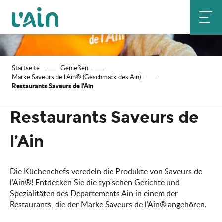
Aller
au
contenu
principal
Startseite
Genießen
Marke Saveurs de l’Ain® (Geschmack des Ain)
Restaurants Saveurs de l’Ain
Restaurants Saveurs de
l’Ain
Die Küchenchefs veredeln die Produkte von Saveurs de
l’Ain®! Entdecken Sie die typischen Gerichte und
Spezialitäten des Departements Ain in einem der
Restaurants, die der Marke Saveurs de l’Ain® angehören.