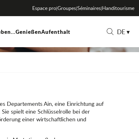
Espace pro
Groupes
Séminaires
Handitourisme
|
|
|
DE
ben...
Genießen
Aufenthalt
Suche
es Departements Ain, eine Einrichtung auf
e spielt eine Schlüsselrolle bei der
örderung einer wirtschaftlichen und