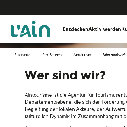
Aller
au
contenu
principal
Entdecken
Aktiv werden
Ku
Wer sind wir?
Startseite
Pro-Bereich
Aintourism
Wer sind wir?
Aintourisme ist die Agentur für Tourismusen
Departementsebene, die sich der Förderung u
Begleitung der lokalen Akteure, der Aufwertu
kulturellen Dynamik im Zusammenhang mit d