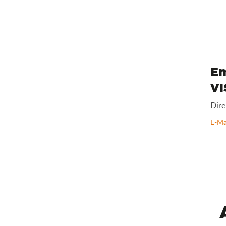
E
VI
Dire
E-Ma