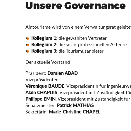
Unsere Governance
Aintourisme wird von einem Verwaltungsrat geleitet, 
Kollegium 1
: die gewählten Vertreter
Kollegium 2
: die sozio-professionellen Akteure
Kollegium 3
: die Tourismusanbieter
Der aktuelle Vorstand
Damien ABAD
Präsident:
Vizepräsidenten:
Véronique BAUDE
, Vizepräsidentin für Ingenieur
Alain CHAPUIS
, Vizepräsident mit Zuständigkeit f
Philippe EMIN
, Vizepräsident mit Zuständigkeit f
Patrick MATHIAS
Schatzmeister:
Marie-Christine CHAPEL
Sekretärin: