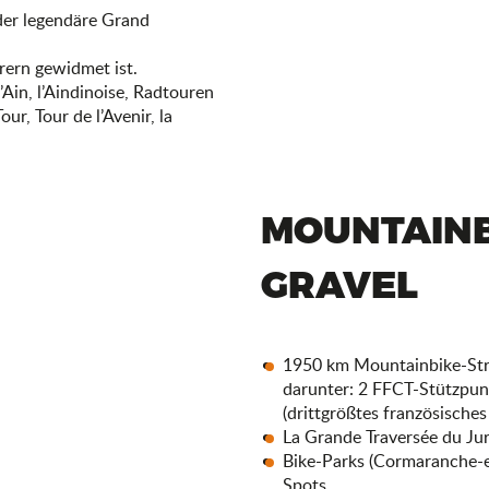
der legendäre Grand
rern gewidmet ist.
’Ain, l’Aindinoise, Radtouren
r, Tour de l’Avenir, la
MOUNTAINB
GRAVEL
1950 km Mountainbike-Str
darunter: 2 FFCT-Stützpun
(drittgrößtes französische
La Grande Traversée du Ju
Bike-Parks (Cormaranche-e
Spots.