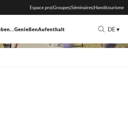
Espace pro
Groupes
Séminaires
Handitourisme
|
|
|
DE
ben...
Genießen
Aufenthalt
Suche