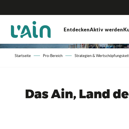
Aller
au
contenu
principal
Entdecken
Aktiv werden
Ku
Startseite
Pro-Bereich
Strategien & Wertschöpfungsket
Das Ain, Land d