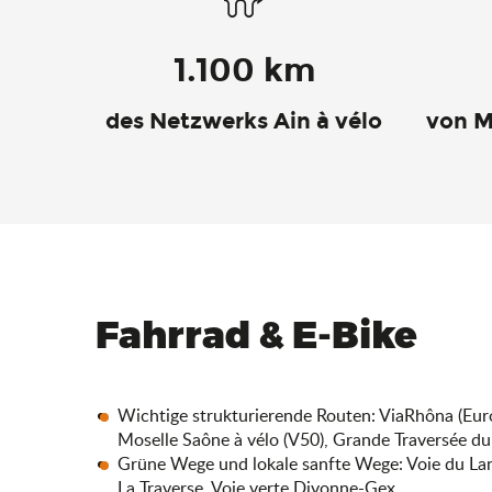
1.100 km
des Netzwerks Ain à vélo
von M
Fahrrad & E-Bike
Wichtige strukturierende Routen: ViaRhôna (Euro
Moselle Saône à vélo (V50), Grande Traversée du 
Grüne Wege und lokale sanfte Wege: Voie du Lan
La Traverse, Voie verte Divonne-Gex.