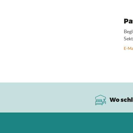
Pa
Begl
Sekt
E-Ma
Wo schl