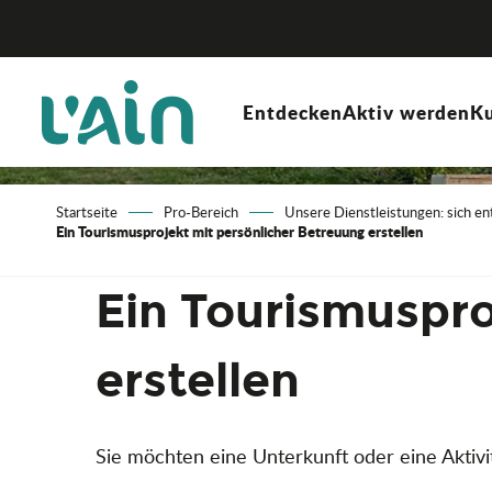
Aller
au
contenu
principal
Entdecken
Aktiv werden
Ku
Startseite
Pro-Bereich
Unsere Dienstleistungen: sich e
Ein Tourismusprojekt mit persönlicher Betreuung erstellen
Ein Tourismuspro
erstellen
Sie möchten eine Unterkunft oder eine Akti