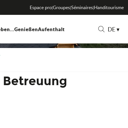
Espace pro
Groupes
Séminaires
Handitourisme
|
|
|
DE
ben...
Genießen
Aufenthalt
Suche
r Betreuung