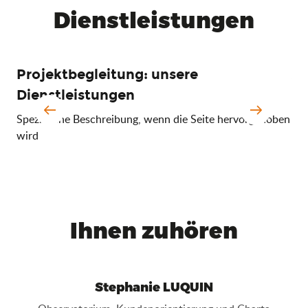
Dienstleistungen
Projektbegleitung: unsere
An
Dienstleistungen
Wir
ein
Spezifische Beschreibung, wenn die Seite hervorgehoben
bef
wird
uns
Ihnen zuhören
Stephanie LUQUIN