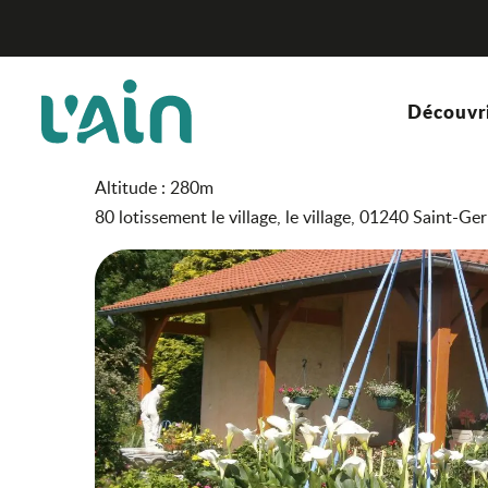
Aller
Chambres d'hôtes La Bergeronnette
Accueil
au
contenu
principal
Chambres d'hôtes La Be
Découvr
CHAMBRE D'HÔTES
Altitude : 280m
80 lotissement le village, le village, 01240 Saint-G