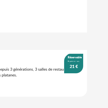
Réservable
à partir de
21
€
epuis 3 générations, 3 salles de restaurant et
s platanes.