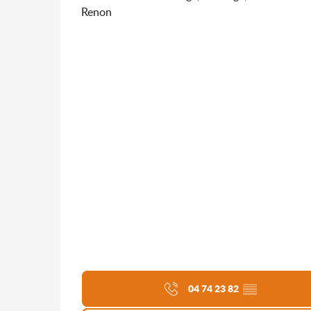
Renon
04 74 23 82
▒▒