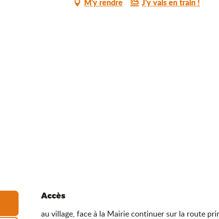
M'y rendre
J'y vais en train !
Accès
Accès
au village, face à la Mairie continuer sur la route pr