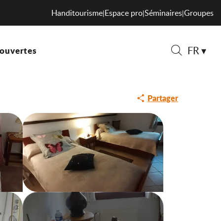
Handitourisme
Espace pro
Séminaires
Groupes
|
|
|
FR
ouvertes
Recherche
Partager