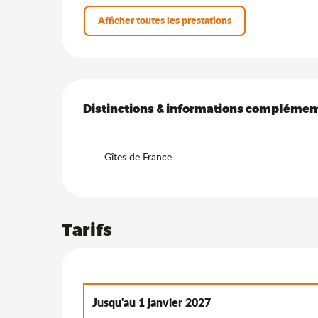
Afficher toutes les prestations
Offres de prestation
Distinctions & informations complémen
Distinctions & informations complémen
Gîtes de France
Tarifs
Jusqu'au
1 janvier 2027