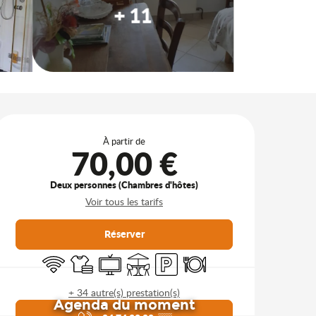
+ 11
Ouverture et coordonnées
À partir de
70,00 €
Deux personnes (Chambres d'hôtes)
Voir tous les tarifs
Réserver
WiFi
Draps et linge
Télévision
Terrasse
Parking
Restaurant
+ 34 autre(s) prestation(s)
Agenda du moment