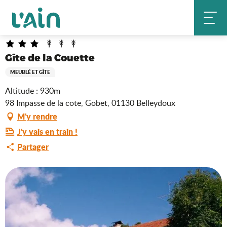
Aller
Gîte de la Couette
Accueil
au
contenu
principal
Gîte de la Couette
MEUBLÉ ET GÎTE
Altitude : 930m
98 Impasse de la cote, Gobet, 01130 Belleydoux
M'y rendre
J'y vais en train !
Partager