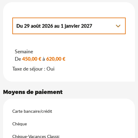
Du
29 août 2026
au
1 janvier 2027
Du
3 janvier 2026
au
3 juillet 2026
Semaine
Du
2 janvier 2027
au
7 janvier 2028
450,00 €
620,00 €
De
à
Taxe de séjour : Oui
Moyens de paiement
Carte bancaire/crédit
Chèque
Chèque-Vacances Classic