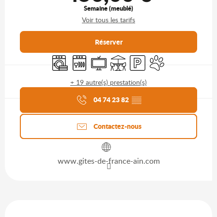
Semaine (meublé)
Voir tous les tarifs
Réserver
Lave linge
Lave vaisselle
Télévision
Terrasse
Parking
Animaux acceptés
+ 19 autre(s) prestation(s)
Agenda du moment
04 74 23 82
▒▒
Contactez-nous
www.gites-de-france-ain.com
Description