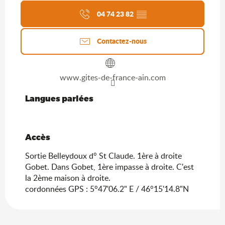
04 74 23 82
▒▒
Contactez-nous
www.gites-de-france-ain.com
Langues parlées
Langues parlées
Accès
Accès
Sortie Belleydoux d° St Claude. 1ère à droite
Gobet. Dans Gobet, 1ère impasse à droite. C'est
la 2ème maison à droite.
cordonnées GPS : 5°47'06.2" E / 46°15'14.8"N