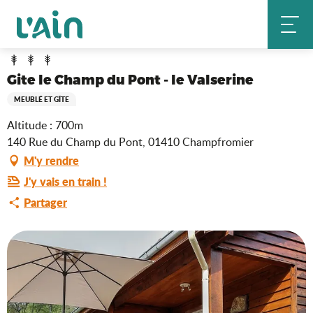
Aller
Gite le Champ du Pont - le Valserine
Accueil
au
contenu
principal
Gite le Champ du Pont - le Valserine
MEUBLÉ ET GÎTE
Altitude : 700m
140 Rue du Champ du Pont, 01410 Champfromier
M'y rendre
J'y vais en train !
Partager