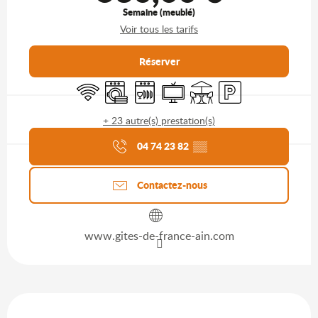
Semaine (meublé)
Voir tous les tarifs
Réserver
WiFi
Lave linge
Lave vaisselle
Télévision
Terrasse
Parking
+ 23 autre(s) prestation(s)
Agenda du moment
04 74 23 82
▒▒
Contactez-nous
www.gites-de-france-ain.com
Description