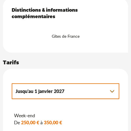
Offres de prestations
Distinctions & informations complémentaires
Distinctions & informations
complémentaires
Gîtes de France
Tarifs
Jusqu'au
1 janvier 2027
Du
2 janvier 2027
au
7 janvier 2028
Week-end
250,00 €
350,00 €
De
à