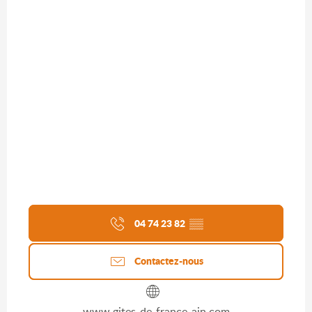
04 74 23 82
▒▒
Contactez-nous
www.gites-de-france-ain.com