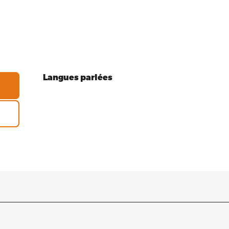
Langues parlées
Langues parlées