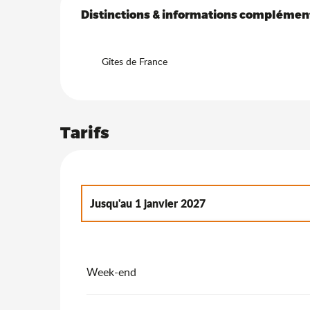
Offres de prestation
Distinctions & informations complémen
Distinctions & informations complémen
Gîtes de France
Tarifs
Jusqu'au
1 janvier 2027
Du
2 janvier 2027
au
7 janvier 2028
Week-end