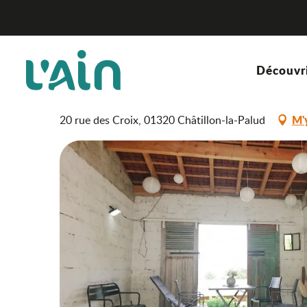
Aller
La Chamade
Accueil
au
contenu
principal
La Chamade
Découvr
MEUBLÉ ET GÎTE
M'
20 rue des Croix, 01320 Châtillon-la-Palud