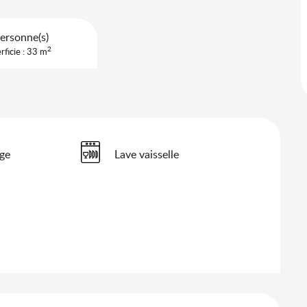
ersonne(s)
2
rficie : 33 m
nge
Lave vaisselle