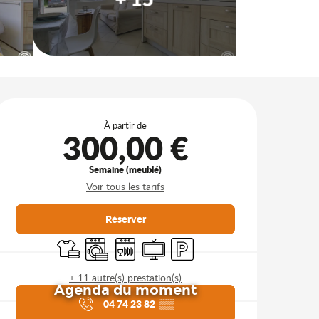
Ouverture et coordonnées
À partir de
300,00 €
Semaine (meublé)
Voir tous les tarifs
Réserver
Draps et linge
Lave linge
Lave vaisselle
Télévision
Parking
+ 11 autre(s) prestation(s)
Agenda du moment
04 74 23 82
▒▒