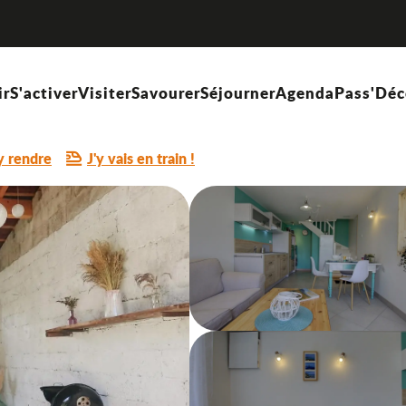
ir
S'activer
Visiter
Savourer
Séjourner
Agenda
Pass'Déc
y rendre
J'y vais en train !