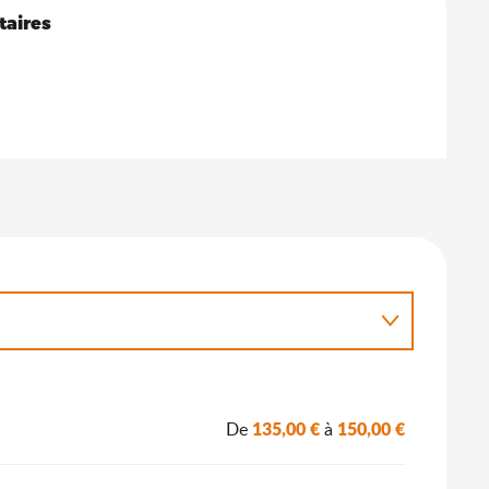
s
taires
taires
135,00 €
150,00 €
De
à