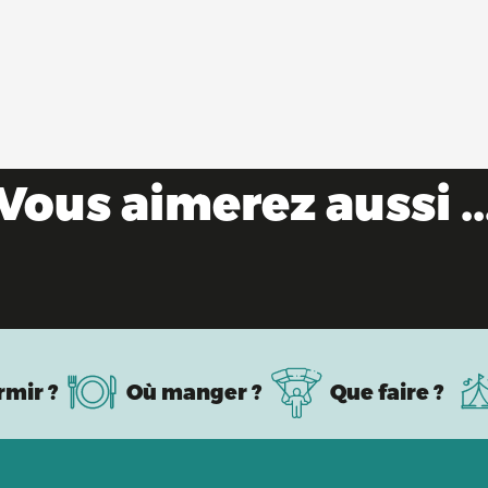
Vous aimerez aussi ..
Patrimoine industriel & savoir-faire
rmir ?
Où manger ?
Que faire ?