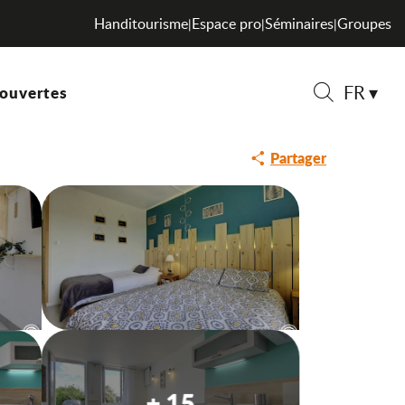
Handitourisme
Espace pro
Séminaires
Groupes
|
|
|
FR
ouvertes
Recherche
Partager
+ 15