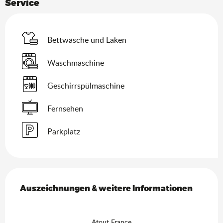
Service
Bettwäsche und Laken
Waschmaschine
Geschirrspülmaschine
Fernsehen
Parkplatz
Leistungensmöglichkeiten
Auszeichnungen & weitere Informationen
Auszeichnungen & weitere Informationen
Atout France