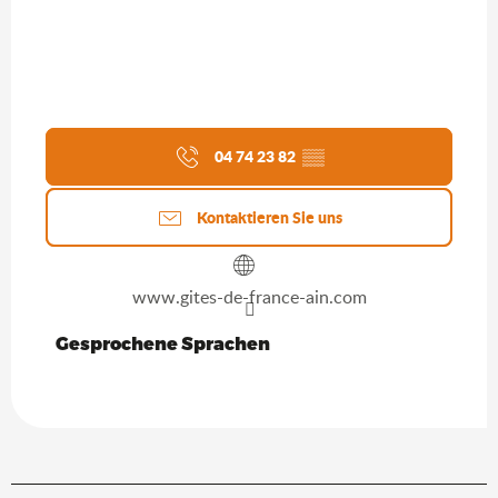
04 74 23 82
▒▒
Kontaktieren Sie uns
www.gites-de-france-ain.com
Gesprochene Sprachen
Gesprochene Sprachen