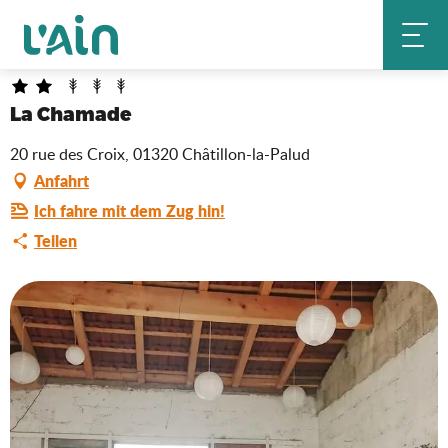
Aller
La Chamade
Startseite
au
contenu
principal
La Chamade
20 rue des Croix, 01320 Châtillon-la-Palud
Anfahrt
Ich fahre mit dem Zug hin!
Teilen