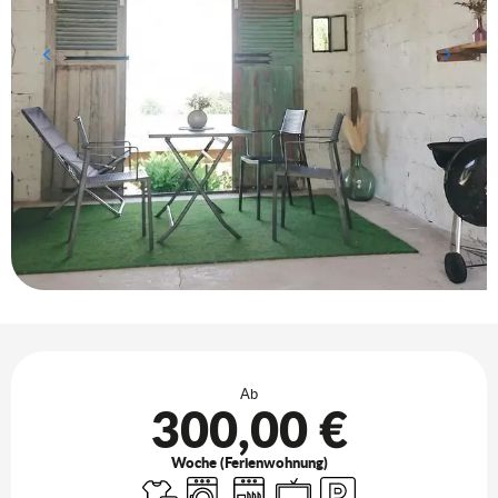
Öffnungszeiten & Kontaktdaten
Ab
300,00 €
Woche (Ferienwohnung)
Bettwäsche und Laken
Waschmaschine
Geschirrspülmaschine
Fernsehen
Parkplatz