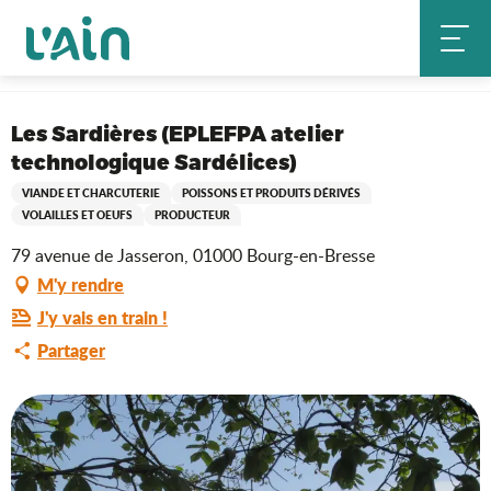
Aller
Accueil
au
Les Sardières (EPLEFPA atelier technologique Sardélices)
contenu
principal
Saveurs de l'Ain
Les Sardières (EPLEFPA atelier
technologique Sardélices)
VIANDE ET CHARCUTERIE
POISSONS ET PRODUITS DÉRIVÉS
VOLAILLES ET OEUFS
PRODUCTEUR
79 avenue de Jasseron, 01000 Bourg-en-Bresse
M'y rendre
J'y vais en train !
Partager