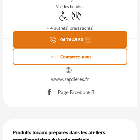
Voir les horaires
Accès handicapés
Toilettes
+ 4 autre(s) prestation(s)
Agenda du moment
04 74 45 50
▒▒
Contactez-nous
www.sardieres.fr
Page Facebook
Description
Produits locaux préparés dans les ateliers 
agroalimentaires du lycée agricole.