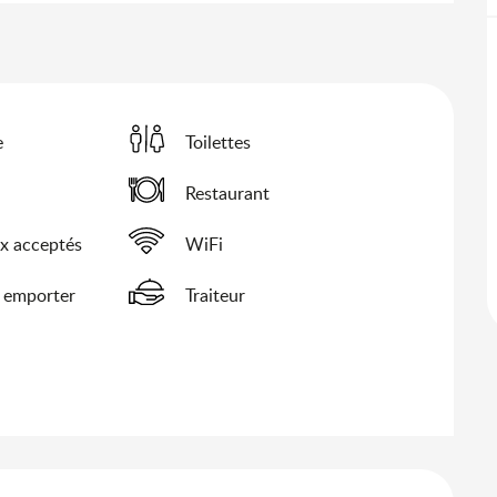
e
Toilettes
Restaurant
x acceptés
WiFi
 emporter
Traiteur
s