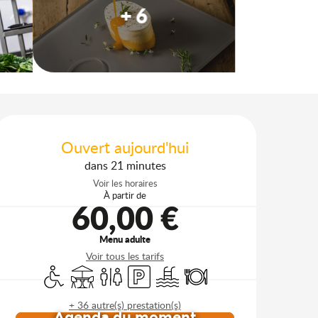
+ 6
Ouverture et coordonnées
Ouvert aujourd'hui
dans 21 minutes
Voir les horaires
À partir de
60,00 €
Menu adulte
Voir tous les tarifs
Accès handicapés
Terrasse
Toilettes
Parking
Piscine
Restaurant
+ 36 autre(s) prestation(s)
Agenda du moment