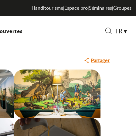
Handitourisme
Espace pro
Séminaires
Groupes
|
|
|
FR
ouvertes
Saveurs de l
Recherche
Partager