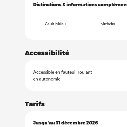
Distinctions & informations complémen
Distinctions & informations complémen
Gault Millau
Michelin
Accessibilité
Accessible en fauteuil roulant
en autonomie
Tarifs
Du
Jusqu'au
6 janvier 2026
31 décembre 2026
au
31 décembre 2026