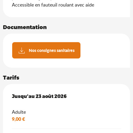
Accessible en fauteuil roulant avec aide
Documentation
Nos consignes sanitaires
Tarifs
Du
Jusqu'au
1 juillet 2026
23 août 2026
au
23 août 2026
Adulte
9,00 €