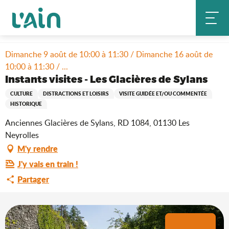
Aller
Accueil
Séjourner
Où sortir ?
au
Instants visites - Les Glacières de Sylans
Agenda & nouveautés
contenu
principal
Dimanche 9 août de 10:00 à 11:30 / Dimanche 16 août de
10:00 à 11:30 / ...
Instants visites - Les Glacières de Sylans
CULTURE
DISTRACTIONS ET LOISIRS
VISITE GUIDÉE ET/OU COMMENTÉE
HISTORIQUE
Anciennes Glacières de Sylans, RD 1084, 01130 Les
Neyrolles
M'y rendre
J'y vais en train !
Partager
+1 photo