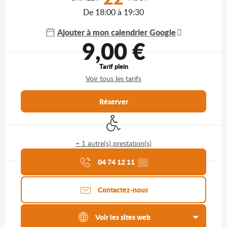
De 18:00 à 19:30
Ajouter à mon calendrier Google
9,00 €
Tarif plein
Voir tous les tarifs
Réserver
Accès handicapés
+ 1 autre(s) prestation(s)
Agenda du moment
04 74 12 11
▒▒
Contactez-nous
Voir les sites web