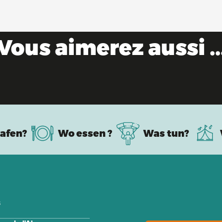
Vous aimerez aussi ..
Wasserfreizeit
afen?
Wo essen ?
Was tun?
s