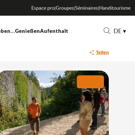
Espace pro
Groupes
Séminaires
Handitourisme
|
|
|
DE
ben...
Genießen
Aufenthalt
Suche
Teilen
+1 Foto