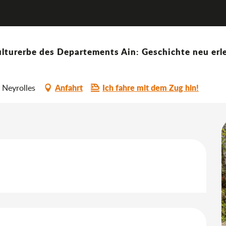
Instants visites - Les Glacières de Sylans
euheiten
16. august von 10:00 bis zu 11:30 / ...
lturerbe des Departements Ain: Geschichte neu erle
cières de Sylans
Anfahrt
Ich fahre mit dem Zug hin!
 Neyrolles
keiten