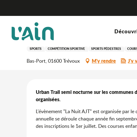
Aller
Accueil
Séjourner
Où sortir ?
Agenda & nouveaut
au
contenu
principal
Samedi 26 septembre de 16:00 à 23:30
Découvr
La Nuit AJT - Urban Trail
SPORTS
COMPÉTITION SPORTIVE
SPORTS PÉDESTRES
COURS
M'y rendre
J'y 
Bas-Port, 01600 Trévoux
Description
Urban Trail semi nocturne sur les communes de
organisées.
L'évènement "La Nuit AJT" est organisée par le 
annuelle se déroule chaque année fin septembre 
des inscriptions le 1er juillet. Des courses enf