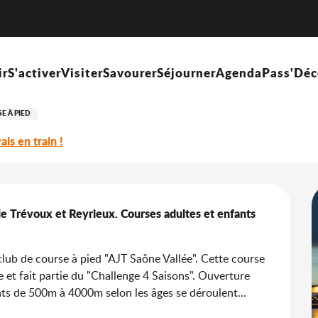
La Nuit AJT - Urban Trail
és
ir
S'activer
Visiter
Savourer
Séjourner
Agenda
Pass'Déc
E À PIED
vais en train !
 Trévoux et Reyrieux. Courses adultes et enfants 
club de course à pied "AJT Saône Vallée". Cette course 
et fait partie du "Challenge 4 Saisons". Ouverture 
ants de 500m à 4000m selon les âges se déroulent...