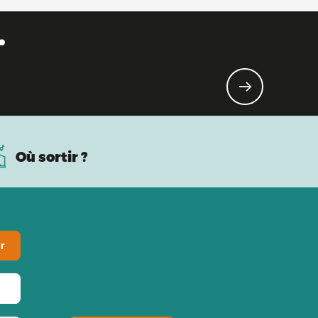
.
Où sortir ?
r