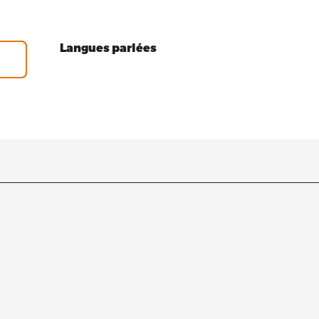
Langues parlées
Langues parlées