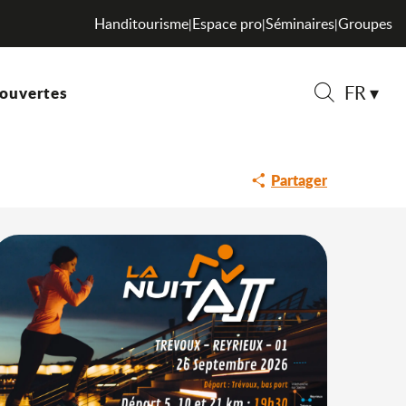
Handitourisme
Espace pro
Séminaires
Groupes
|
|
|
FR
ouvertes
Recherche
Partager