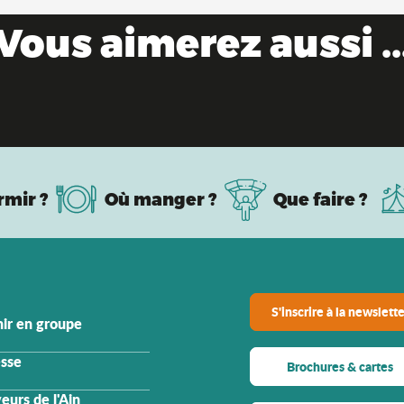
Vous aimerez aussi ..
Patrimoine industriel & savoir-faire
rmir ?
Où manger ?
Que faire ?
S'inscrire à la newslette
ir en groupe
sse
Brochures & cartes
eurs de l'Ain