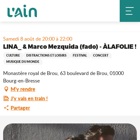
Aller
Accueil
Séjourner
Où sortir ?
au
Agenda & nouveautés
contenu
LINA_ & Marco Mezquida (fado) - ÀLAFOLIE !
principal
Samedi 8 août de 20:00 à 22:00
LINA_ & Marco Mezquida (fado) - ÀLAFOLIE !
CULTURE
DISTRACTIONS ET LOISIRS
FESTIVAL
CONCERT
MUSIQUE DU MONDE
Monastère royal de Brou, 63 boulevard de Brou, 01000
Bourg-en-Bresse
M'y rendre
J'y vais en train !
Partager