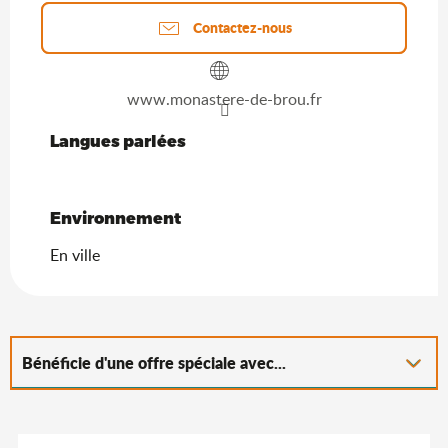
Contactez-nous
www.monastere-de-brou.fr
Langues parlées
Langues parlées
Environnement
Environnement
En ville
Bénéficie d'une offre spéciale avec...
En lien avec