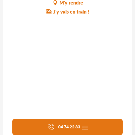
Recherche
M'y rendre
J'y vais en train !
04 74 22 83
▒▒