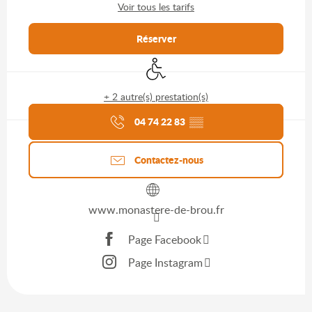
Voir tous les tarifs
Réserver
Accès handicapés
+ 2 autre(s) prestation(s)
Agenda du moment
04 74 22 83
▒▒
Contactez-nous
www.monastere-de-brou.fr
Page Facebook
Page Instagram