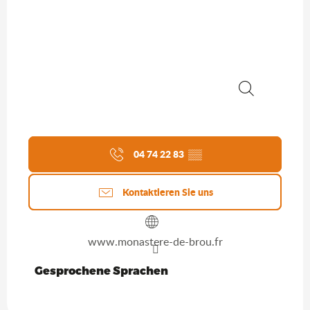
Suche
04 74 22 83
▒▒
Kontaktieren Sie uns
www.monastere-de-brou.fr
Gesprochene Sprachen
Gesprochene Sprachen