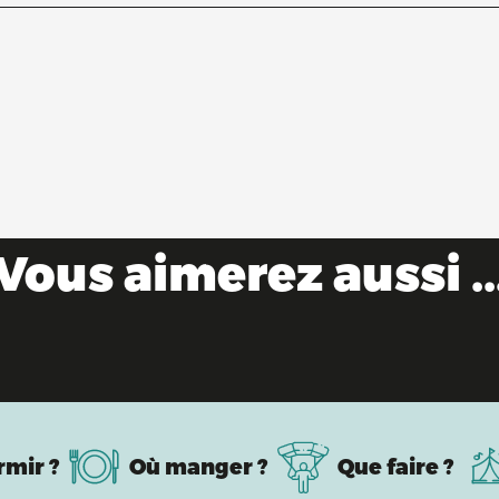
Vous aimerez aussi ..
La marque Saveurs de l'Ain®
rmir ?
Où manger ?
Que faire ?