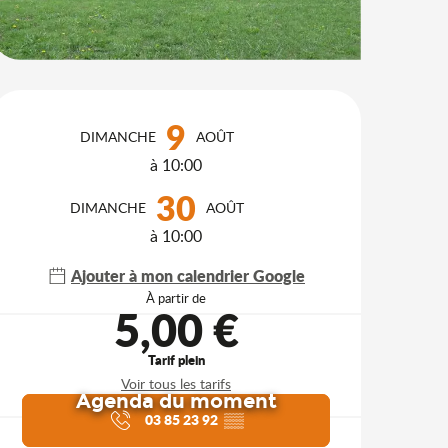
Ouverture et coordonnées
9
DIMANCHE
AOÛT
à 10:00
30
DIMANCHE
AOÛT
à 10:00
Ajouter à mon calendrier Google
À partir de
5,00 €
Tarif plein
Voir tous les tarifs
Agenda du moment
03 85 23 92
▒▒