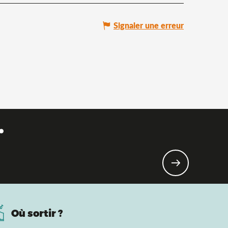
Signaler une erreur
.
Où sortir ?