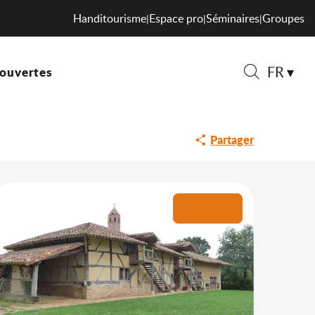
Handitourisme
Espace pro
Séminaires
Groupes
|
|
|
FR
ouvertes
Recherche
Partager
+1 photo