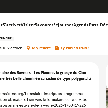
Visite de la Grange du Clou
és
00
ir
S'activer
Visiter
Savourer
Séjourner
Agenda
Pass'Déc
ou
TRIMOINE
M'y rendre
J'y vais en train !
r-sur-Menthon
ine des Saveurs - Les Planons, la grange du Clou 
ne très belle cheminée sarrasine de type polygonal à 
//framaforms.org/formulaire-inscription-programme-
n obligatoire Lien vers le formulaire de réservation : 
n-programme-estivale-de-la-veyle-2026-1783419226