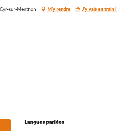
M'y rendre
J'y vais en train !
t-Cyr-sur-Menthon
Langues parlées
Langues parlées