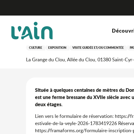
Aller
Accueil
Séjourner
Où sortir ?
Agenda & nouveaut
au
contenu
principal
Dimanche 9 août à 10:00 / Dimanche 30 août à 10:
Découvr
Visite de la Grange du Cl
CULTURE
EXPOSITION
VISITE GUIDÉE ET/OU COMMENTÉE
PA
La Grange du Clou, Allée du Clou, 01380 Saint-Cy
Description
Située à quelques centaines de mètres du Doma
est une ferme bressane du XVIIe siècle avec u
deux étages.
Lien vers le formulaire de réservation: https:
estivale-de-la-veyle-2026-1783419226 Réservatio
https://framaforms.org/formulaire-inscriptio