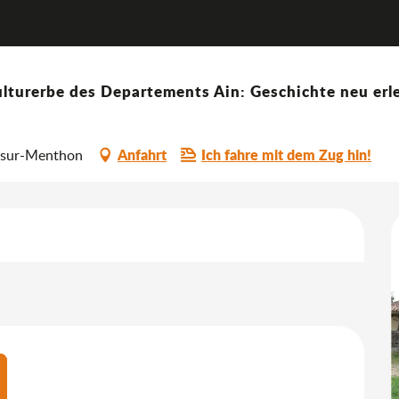
Visite de la Grange du Clou
euheiten
um 10:00
lturerbe des Departements Ain: Geschichte neu erle
ou
Anfahrt
Ich fahre mit dem Zug hin!
r-sur-Menthon
keiten