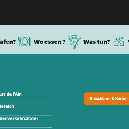
Unumgängliche Musikfestivals
afen?
Wo essen ?
Was tun?
s
rs de l'Ain
Broschüren & Karten
Bereich
denverkehrsämter