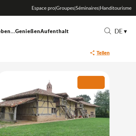
Espace pro
Groupes
Séminaires
Handitourisme
|
|
|
DE
ben...
Genießen
Aufenthalt
Suche
Teilen
+1 Foto