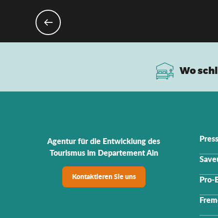
Wo schl
Pres
Agentur für die Entwicklung des
Tourismus im Departement Ain
Saveu
Kontaktieren Sie uns
Pro-
Frem