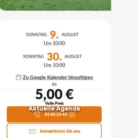
Öffnungszeiten & Kontakt
9.
SONNTAG
AUGUST
Um 10:00
30.
SONNTAG
AUGUST
Um 10:00
Zu Google Kalender hinzufügen
Ab
5,00 €
Volle Preis
Aktuelle Agenda
03 85 23 92
▒▒
Kontaktieren Sie uns