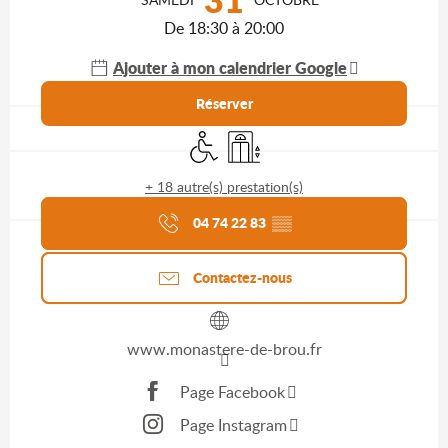
De 18:30 à 20:00
Ajouter à mon calendrier Google
Réserver
Accès handicapés
Ascenseur
+ 18 autre(s) prestation(s)
Agenda du moment
04 74 22 83
▒▒
Contactez-nous
www.monastere-de-brou.fr
Page Facebook
Page Instagram