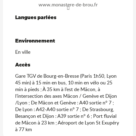
www.monastere-de-brou.fr
Langues parlées
Langues parlées
Environnement
Environnement
En ville
Accès
Accès
Gare TGV de Bourg-en-Bresse (Paris 1h50, Lyon
45 min) à 15 min en bus, 10 min en vélo ou 25
min à pieds ; À 35 km à l’est de Mâcon, à
l’intersection des axes Mâcon / Genève et Dijon
/Lyon ; De Mâcon et Genève : A40 sortie n° 7 ;
De Lyon : A42-A40 sortie n° 7 ; De Strasbourg,
Besançon et Dijon : A39 sortie n° 6 ; Port fluvial
de Mâcon à 23 km ; Aéroport de Lyon St Exupéry
à 77 km