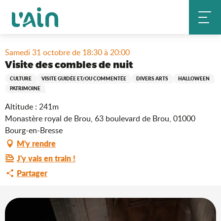
Aller
Accueil
Séjourner
Où sortir ?
au
Visite des combles de nuit
Agenda & nouveautés
contenu
principal
Samedi 31 octobre de 18:30 à 20:00
Visite des combles de nuit
CULTURE
VISITE GUIDÉE ET/OU COMMENTÉE
DIVERS ARTS
HALLOWEEN
PATRIMOINE
Altitude : 241m
Monastère royal de Brou, 63 boulevard de Brou, 01000
Bourg-en-Bresse
M'y rendre
J'y vais en train !
Partager