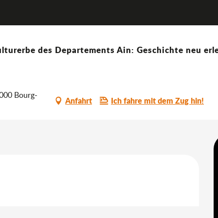
Visite des combles de nuit
euheiten
lturerbe des Departements Ain: Geschichte neu erle
it
1000 Bourg-
Anfahrt
Ich fahre mit dem Zug hin!