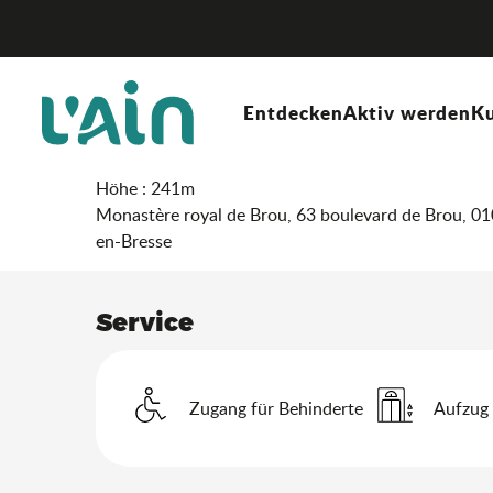
Aller
Startseite
Aufenthalt
Wo ausgehen?
Agenda & N
au
contenu
principal
Samstag 31. oktober von 18:30 bis zu 20:00
Entdecken
Aktiv werden
Ku
Visite des combles de nu
Höhe : 241m
Monastère royal de Brou, 63 boulevard de Brou, 0
en-Bresse
Service
Zugang für Behinderte
Aufzug