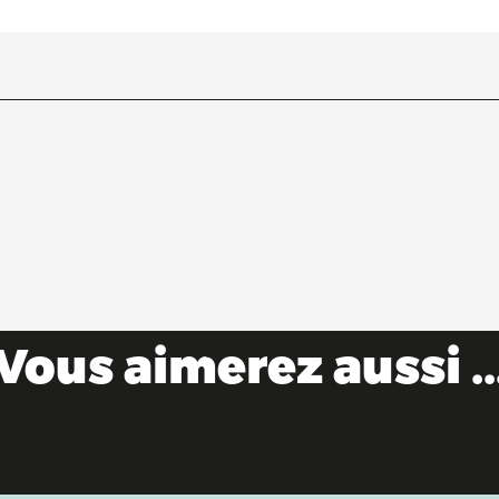
Vous aimerez aussi ..
Unumgängliche Musikfestivals