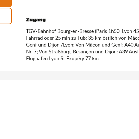
Zugang
Zugang
TGV-Bahnhof Bourg-en-Bresse (Paris 1h50, Lyon 45
Fahrrad oder 25 min zu Fuß; 35 km östlich von Mâ
Genf und Dijon /Lyon; Von Mâcon und Genf: A40 Au
Nr. 7; Von Straßburg, Besançon und Dijon: A39 Aus
Flughafen Lyon St Exupéry 77 km