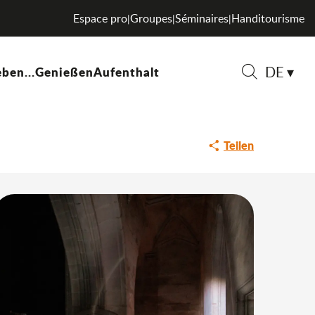
Espace pro
Groupes
Séminaires
Handitourisme
|
|
|
DE
ben...
Genießen
Aufenthalt
Suche
Teilen