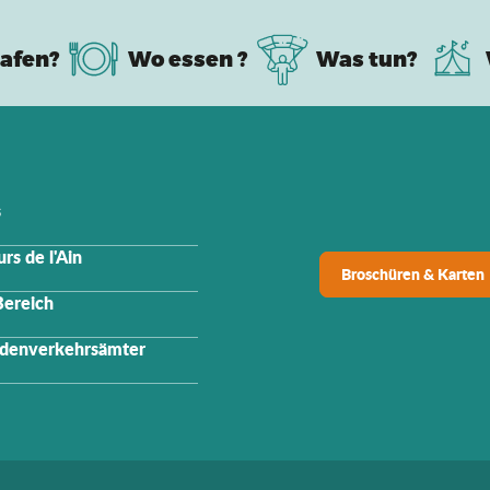
afen?
Wo essen ?
Was tun?
s
rs de l'Ain
Broschüren & Karten
Bereich
denverkehrsämter