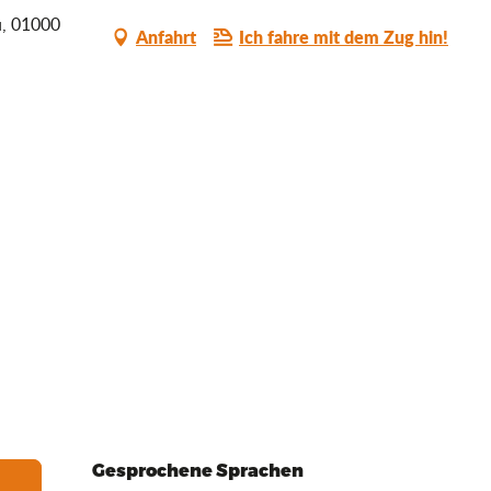
u, 01000
Anfahrt
Ich fahre mit dem Zug hin!
Gesprochene Sprachen
Gesprochene Sprachen