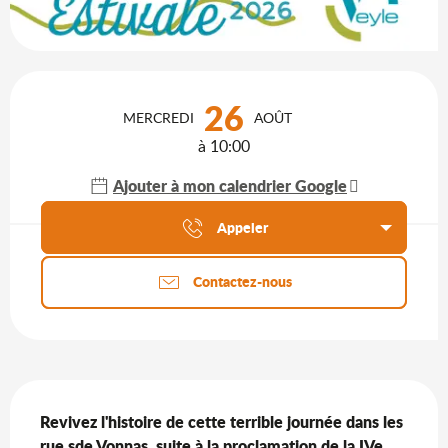
Ouverture et coordonnées
26
MERCREDI
AOÛT
à 10:00
Ajouter à mon calendrier Google
Agenda du moment
Appeler
Contactez-nous
Description
Revivez l'histoire de cette terrible journée dans les 
rue sde Vonnas, suite à la proclamation de la IVe 