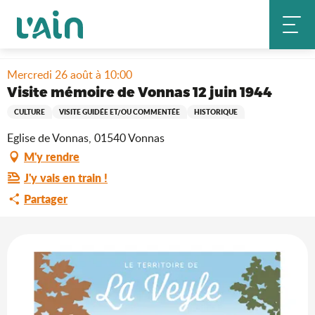
Aller
Accueil
Séjourner
Où sortir ?
au
Visite mémoire de Vonnas 12 juin 1944
Agenda & nouveautés
contenu
principal
Mercredi 26 août à 10:00
Visite mémoire de Vonnas 12 juin 1944
CULTURE
VISITE GUIDÉE ET/OU COMMENTÉE
HISTORIQUE
Eglise de Vonnas, 01540 Vonnas
M'y rendre
J'y vais en train !
Partager