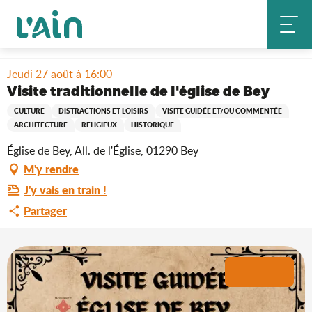
Aller
Accueil
Séjourner
Où sortir ?
au
Visite traditionnelle de l'église de Bey
Agenda & nouveautés
contenu
principal
Jeudi 27 août à 16:00
Visite traditionnelle de l'église de Bey
CULTURE
DISTRACTIONS ET LOISIRS
VISITE GUIDÉE ET/OU COMMENTÉE
ARCHITECTURE
RELIGIEUX
HISTORIQUE
Église de Bey, All. de l'Église, 01290 Bey
M'y rendre
J'y vais en train !
Partager
+1 photo