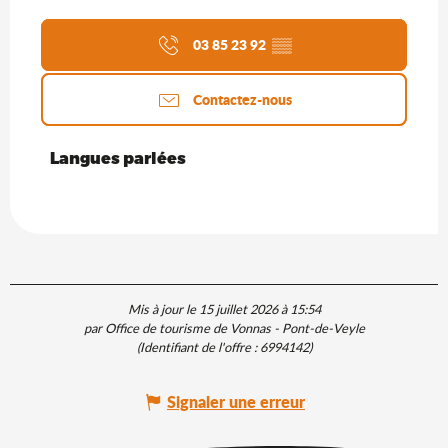
03 85 23 92
▒▒
Contactez-nous
Langues parlées
Langues parlées
Mis à jour le 15 juillet 2026 à 15:54
par Office de tourisme de Vonnas - Pont-de-Veyle
(Identifiant de l'offre :
6994142
)
Signaler une erreur