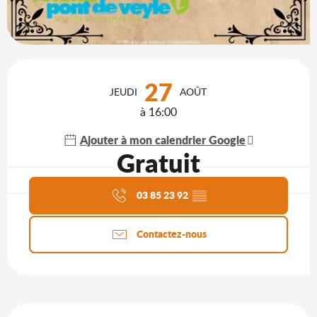
Ouverture et coordonnées
27
JEUDI
AOÛT
à 16:00
Ajouter à mon calendrier Google
Gratuit
Agenda du moment
03 85 23 92
▒▒
Contactez-nous
Description