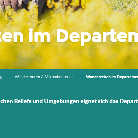
ten im Departe
Wanderreiten im Departemen
g
Wandertouren & Mikroabenteuer
ichen Reliefs und Umgebungen eignet sich das Depart