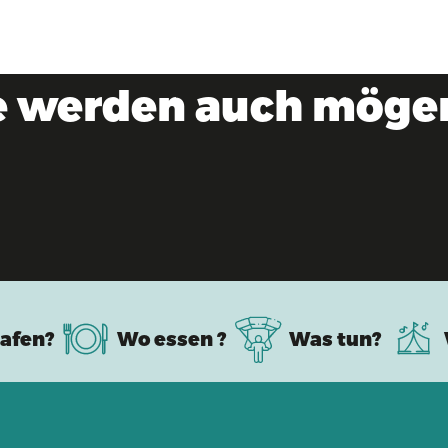
e werden auch mögen 
afen?
Wo essen ?
Was tun?