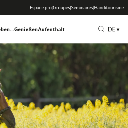
Espace pro
Groupes
Séminaires
Handitourisme
|
|
|
DE
ben...
Genießen
Aufenthalt
Suche