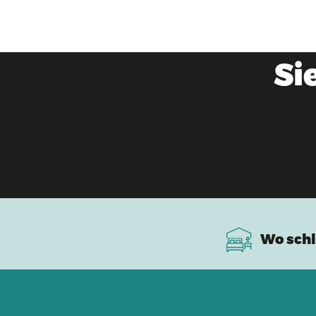
Si
Wo schl