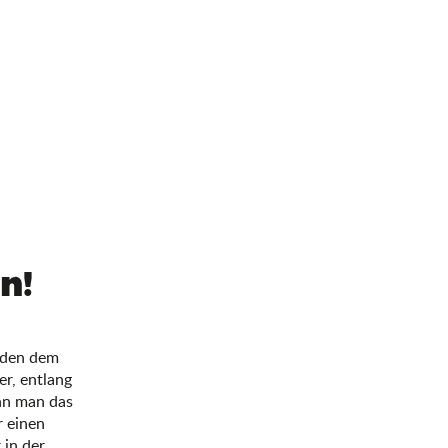
n!
unden dem
er, entlang
nn man das
r einen
 in der