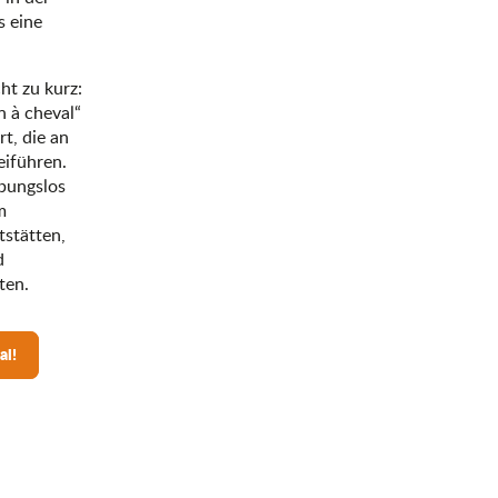
s eine
t zu kurz:
 à cheval“
t, die an
iführen.
ibungslos
m
tstätten,
d
ten.
al!