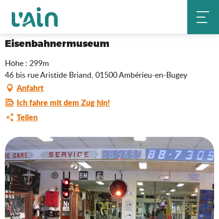
Aller
Eisenbahnermuseum
Startseite
au
contenu
principal
Eisenbahnermuseum
Höhe : 299m
46 bis rue Aristide Briand, 01500 Ambérieu-en-Bugey
Anfahrt
Ich fahre mit dem Zug hin!
Teilen