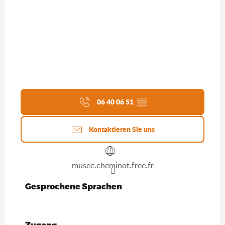
06 40 06 51
▒▒
Kontaktieren Sie uns
musee.cheminot.free.fr
Gesprochene Sprachen
Gesprochene Sprachen
Zugang
Zugang