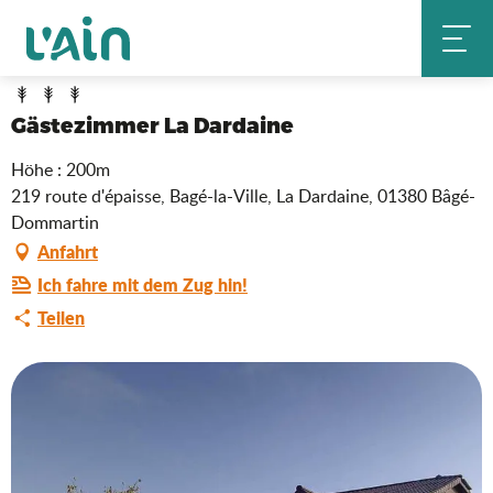
Aller
Gästezimmer La Dardaine
Startseite
au
contenu
principal
Gästezimmer La Dardaine
Höhe : 200m
219 route d'épaisse, Bagé-la-Ville, La Dardaine, 01380 Bâgé-
Dommartin
Anfahrt
Ich fahre mit dem Zug hin!
Teilen