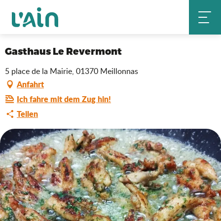
Aller
Gasthaus Le Revermont
Startseite
au
contenu
principal
Saveurs de l'Ain
Gasthaus Le Revermont
5 place de la Mairie, 01370 Meillonnas
Anfahrt
Ich fahre mit dem Zug hin!
Teilen