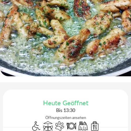
Öffnungszeiten & Kontaktdaten
Heute Geöffnet
Bis 13:30
Öffnungszeiten ansehen
Zugang für Behinderte
Terrasse
Tiere erlaubt
Restaurant
Bankett
Verkauf zum Mitne