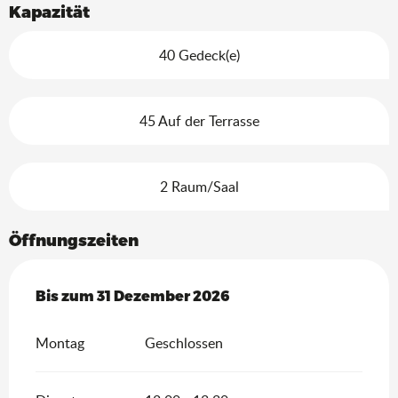
Kapazität
40 Gedeck(e)
45 Auf der Terrasse
2 Raum/Saal
Öffnungszeiten
vom
Bis zum
5 März 2026
31 Dezember 2026
bis zum
31 Dezember 2026
Montag
Geschlossen