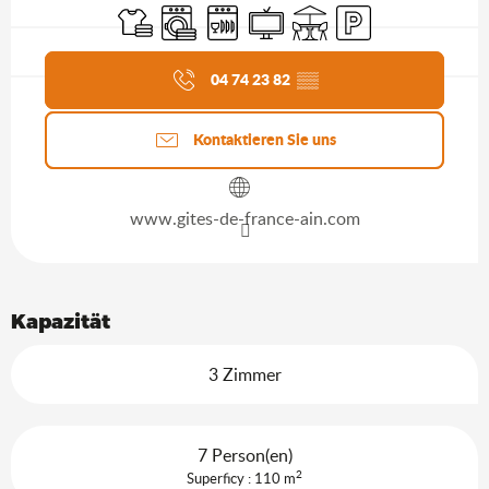
Bettwäsche und Laken
Waschmaschine
Geschirrspülmaschine
Fernsehen
Terrasse
Parkplatz
Aktuelle Agenda
04 74 23 82
▒▒
Kontaktieren Sie uns
www.gites-de-france-ain.com
Kapazität
3 Zimmer
7 Person(en)
2
Superficy : 110 m