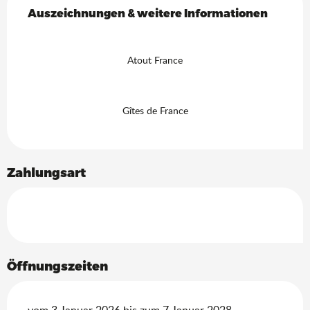
Auszeichnungen & weitere Informationen
Auszeichnungen & weitere Informationen
Atout France
Gîtes de France
Zahlungsart
Öffnungszeiten
vom 3 Januar 2026 bis zum 7 Januar 2028 -