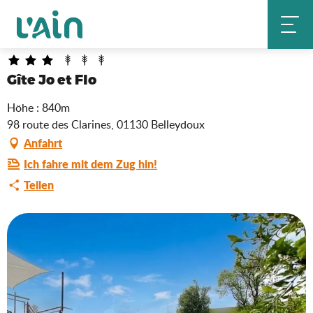
Aller
Gîte Jo et Flo
Startseite
au
contenu
principal
Gîte Jo et Flo
Höhe : 840m
98 route des Clarines, 01130 Belleydoux
Anfahrt
Ich fahre mit dem Zug hin!
Teilen