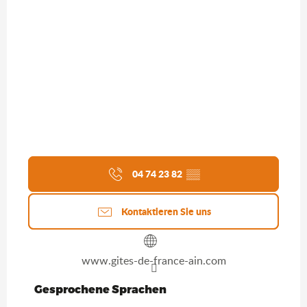
04 74 23 82
▒▒
Kontaktieren Sie uns
www.gites-de-france-ain.com
Gesprochene Sprachen
Gesprochene Sprachen