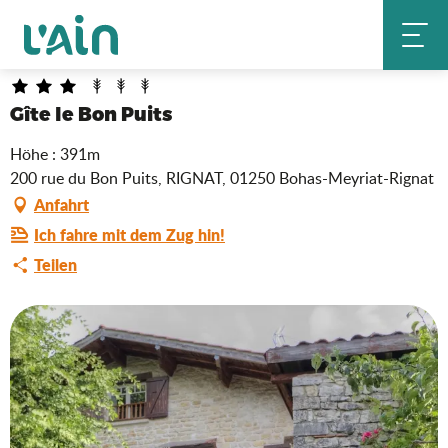
Aller
Gîte le Bon Puits
Startseite
au
contenu
principal
Gîte le Bon Puits
Höhe : 391m
200 rue du Bon Puits, RIGNAT, 01250 Bohas-Meyriat-Rignat
Anfahrt
Ich fahre mit dem Zug hin!
Teilen