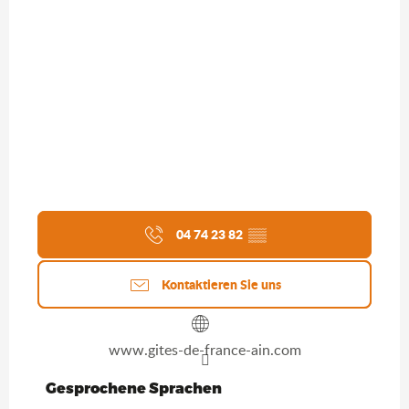
04 74 23 82
▒▒
Kontaktieren Sie uns
www.gites-de-france-ain.com
Gesprochene Sprachen
Gesprochene Sprachen