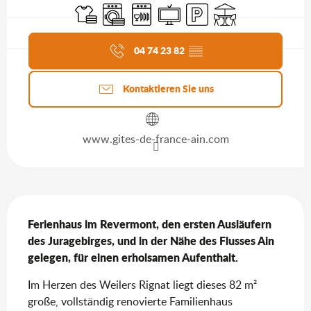
Bettwäsche und Laken
Waschmaschine
Geschirrspülmaschine
Fernsehen
Parkplatz
Terrasse
Aktuelle Agenda
04 74 23 82
▒▒
Kontaktieren Sie uns
www.gites-de-france-ain.com
Beschreibung
Ferienhaus im Revermont, den ersten Ausläufern 
des Juragebirges, und in der Nähe des Flusses Ain 
gelegen, für einen erholsamen Aufenthalt.
Im Herzen des Weilers Rignat liegt dieses 82 m² 
große, vollständig renovierte Familienhaus 