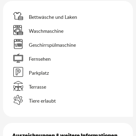
Bettwäsche und Laken
Waschmaschine
Geschirrspülmaschine
Fernsehen
Parkplatz
Terrasse
Tiere erlaubt
Leistungensmöglichkeiten
Auszeichnungen & weitere Informationen
Auszeichnungen & weitere Informationen