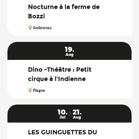
Nocturne à la ferme de
Bozzi
Ambronay
19.
Aug
Dino -Théâtre : Petit
cirque à l'Indienne
Plagne
10.
21.
Jul
Aug
LES GUINGUETTES DU