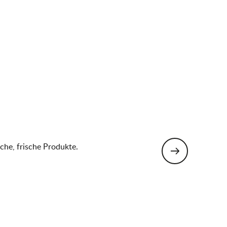
Auberge du S
che, frische Produkte.
Bohas-Meyriat-Rignat