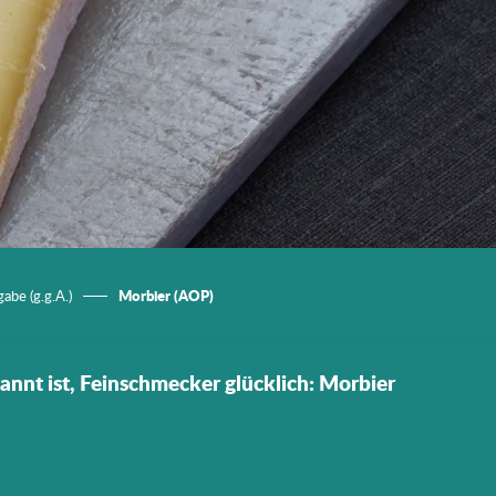
Morbier (AOP)
abe (g.g.A.)
nnt ist, Feinschmecker glücklich: Morbier