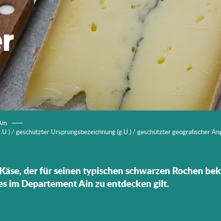
r
Ain
.) / geschützter Ursprungsbezeichnung (g.U.) / geschützter geografischer Ang
äse, der für seinen typischen schwarzen Rochen beka
s im Departement Ain zu entdecken gilt.