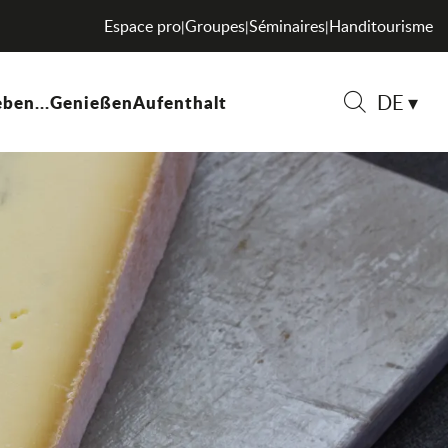
Espace pro
Groupes
Séminaires
Handitourisme
|
|
|
DE
ben...
Genießen
Aufenthalt
Suche