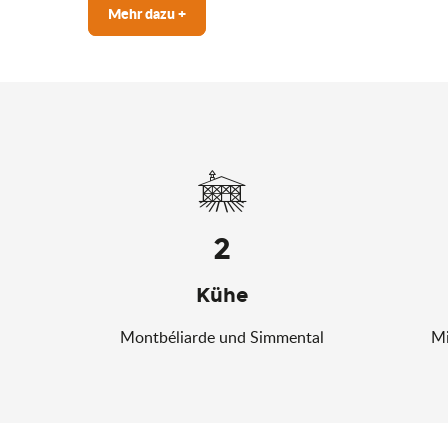
Mehr dazu +
2
Kühe
Montbéliarde und Simmental
Mi