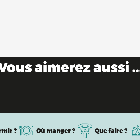
Vous aimerez aussi ..
Evénements sportifs à venir
rmir ?
Où manger ?
Que faire ?