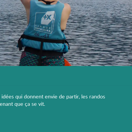
s idées qui donnent envie de partir, les randos
enant que ça se vit.