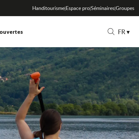
Handitourisme
Espace pro
Séminaires
Groupes
|
|
|
FR
ouvertes
Recherche