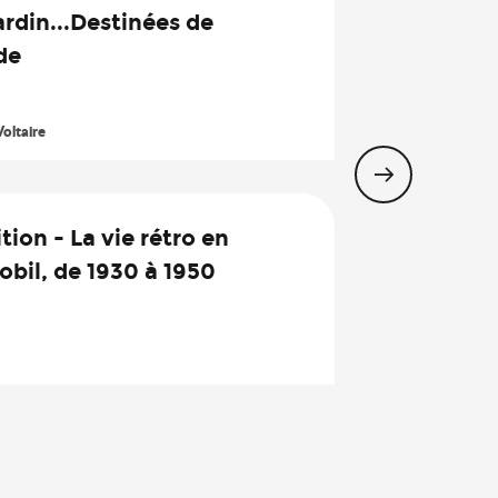
8
rdin...Destinées de
Août
de
oltaire
15
Août
tion - La vie rétro en
bil, de 1930 à 1950