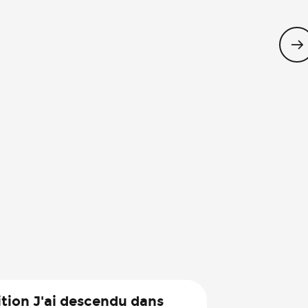
terrasse à l’ombre !
Où
tion J'ai descendu dans