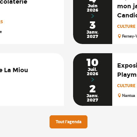
colaterie
mon ja
Juin
2026
Candi
3
RS
CULTURE
e
Janv.
Ferney-V
2027
10
Exposi
e La Miou
Juil.
Playmo
2026
2
CULTURE
Nantua
Janv.
2027
Tout l'agenda