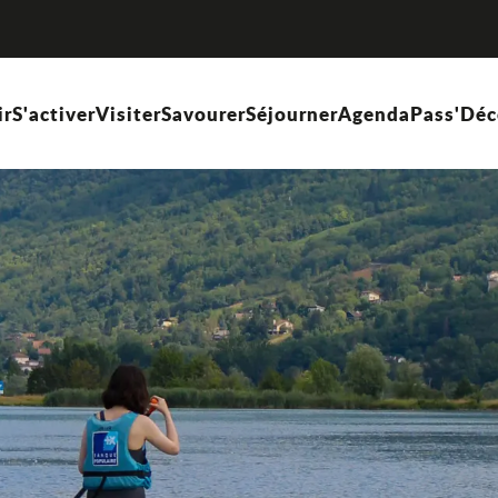
ir
S'activer
Visiter
Savourer
Séjourner
Agenda
Pass'Déc