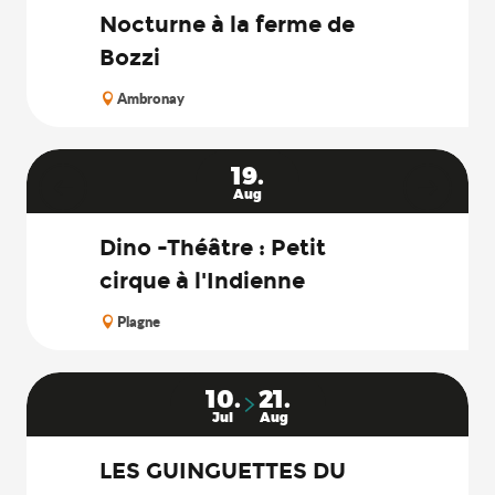
Nocturne à la ferme de
Bozzi
Ambronay
19.
Aug
Dino -Théâtre : Petit
cirque à l'Indienne
Plagne
10.
21.
Jul
Aug
LES GUINGUETTES DU