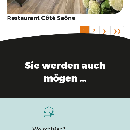
Restaurant Côté Saône
1
2
❯
❯❯
Sie werden auch
mögen ...
Wo schlafen?